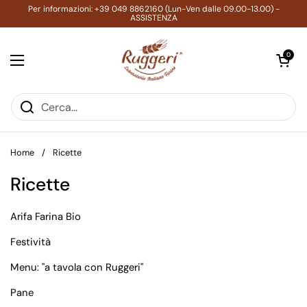
Passa ai contenuti
Per informazioni: +39 049 8862160 (Lun-Ven dalle 09.00-13.00) -
ASSISTENZA
Apri carrell
0
Apri menu
Home
/
Ricette
Ricette
Arifa Farina Bio
Festività
Menu: "a tavola con Ruggeri"
Pane