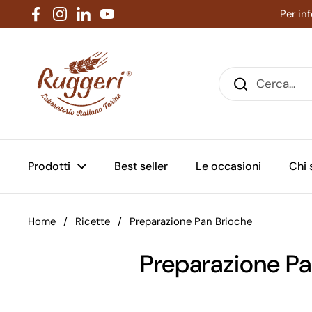
Passa ai contenuti
Per in
Facebook
Instagram
LinkedIn
YouTube
Prodotti
Best seller
Le occasioni
Chi
Home
/
Ricette
/
Preparazione Pan Brioche
Preparazione Pa