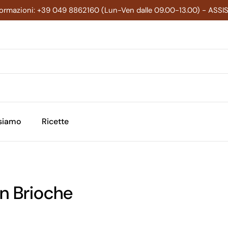
formazioni: +39 049 8862160 (Lun-Ven dalle 09.00-13.00) - ASS
 siamo
Ricette
n Brioche