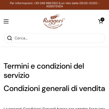
Passa ai contenuti
Per informazioni: +39 049 8862160 (Lun-Ven dalle 09.00-13.00) -
ASSISTENZA
Apri carrell
0
Apri menu
Termini e condizioni del
servizio
Condizioni generali di vendita