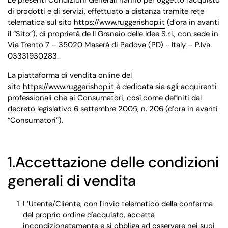
Le presenti Condizioni Generali hanno per oggetto l'acquisto
di prodotti e di servizi, effettuato a distanza tramite rete
telematica sul sito
https://www.ruggerishop.it
(d’ora in avanti
il “Sito”), di proprietà de Il Granaio delle Idee S.r.l., con sede in
Via Trento 7 – 35020 Maserà di Padova (PD) - Italy – P.Iva
03331930283.
La piattaforma di vendita online del
sito
https://www.ruggerishop.it
è dedicata sia agli acquirenti
professionali che ai Consumatori, così come definiti dal
decreto legislativo 6 settembre 2005, n. 206 (d’ora in avanti
“Consumatori”).
1.Accettazione delle condizioni
generali di vendita
L’Utente/Cliente, con l'invio telematico della conferma
del proprio ordine d'acquisto, accetta
incondizionatamente e si obbliga ad osservare nei suoi