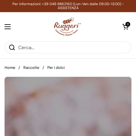
Passa ai contenuti
Per informazioni: +39 049 8862160 (Lun-Ven dalle 09.00-13.00) -
ASSISTENZA
Apri carrell
0
Apri menu
Home
/
Raccolte
/
Per i dolci