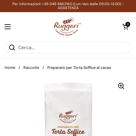
Passa ai contenuti
Per informazioni: +39 049 8862160 (Lun-Ven dalle 09.00-13.00) -
ASSISTENZA
Apri carrell
0
Apri menu
Home
/
Raccolte
/
Preparato per Torta Soffice al cacao