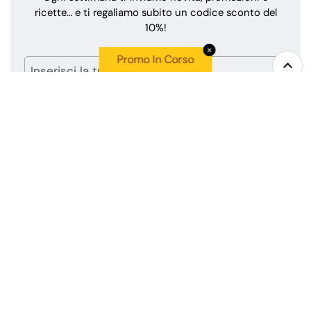
ricette… e ti regaliamo subito un codice sconto del
10%!
✕
Promo In Corso
Top
Senza impegno. Cancella la tua iscrizione quando vuoi. Per
maggiori dettagli, consulta la nostra
Privacy Policy