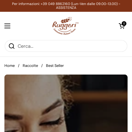
Passa ai contenuti
Per informazioni: +39 049 8862160 (Lun-Ven dalle 09.00-13.00) -
ASSISTENZA
Apri carrell
0
Apri menu
Home
/
Raccolte
/
Best Seller