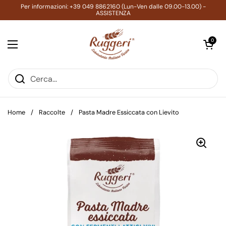
Passa ai contenuti
Per informazioni: +39 049 8862160 (Lun-Ven dalle 09.00-13.00) -
ASSISTENZA
Apri carrell
0
Apri menu
Home
/
Raccolte
/
Pasta Madre Essiccata con Lievito