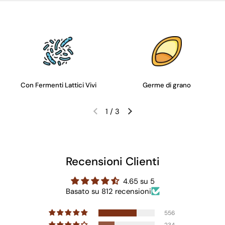
Con Fermenti Lattici Vivi
Germe di grano
1
/
3
Recensioni Clienti
4.65 su 5
Basato su 812 recensioni
556
234