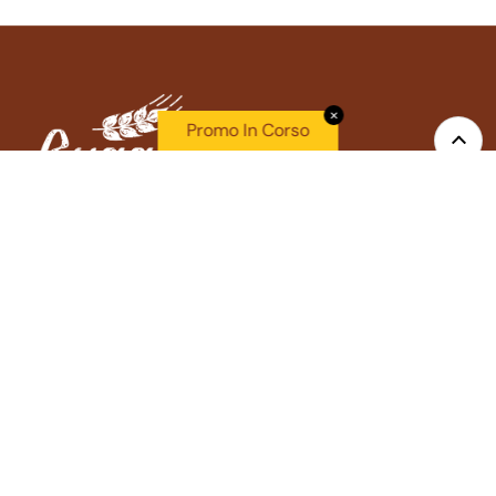
✕
Promo In Corso
Top
Ruggeri Shop
IL GRANAIO DELLE IDEE SRL
P.IVA 03331930283
Via Trento 735020 Masera' di Padova (PD)
Info utili