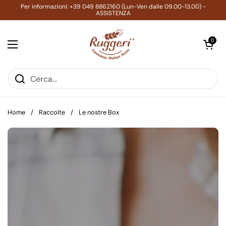
Passa ai contenuti
Per informazioni: +39 049 8862160 (Lun-Ven dalle 09.00-13.00) -
ASSISTENZA
Apri carrell
0
Apri menu
Home
/
Raccolte
/
Le nostre Box