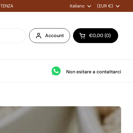
ISTENZA
Lingua
Italiano
Paese/Area geogr
(EUR €)
Account
€0,00
0
Apri carrello
Non esitare a contattarci