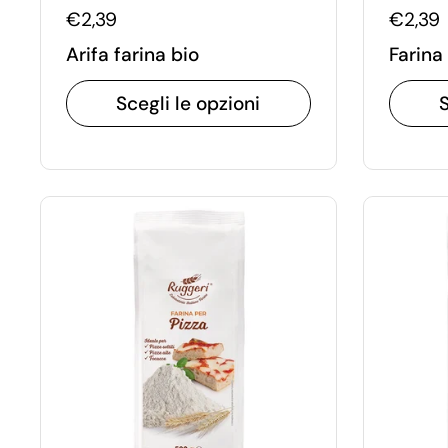
€2,39
€2,39
Arifa farina bio
Farina
Scegli le opzioni
S