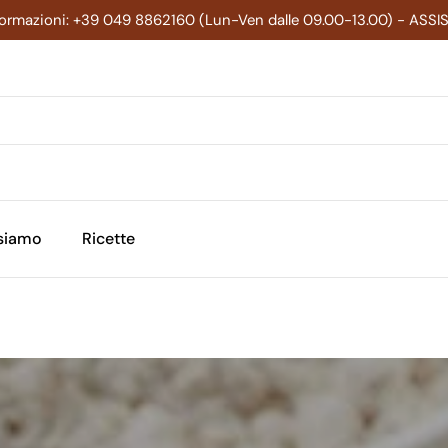
formazioni: +39 049 8862160 (Lun-Ven dalle 09.00-13.00) - ASS
 siamo
Ricette