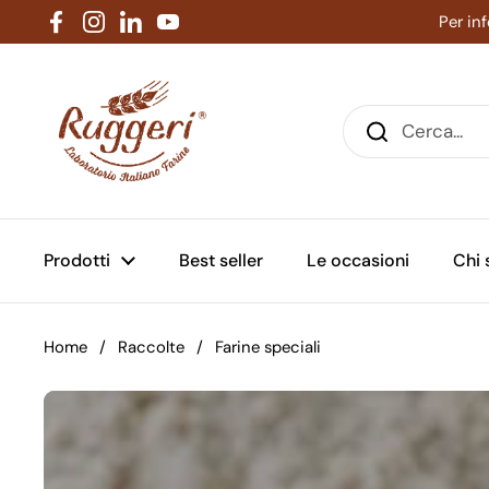
Passa ai contenuti
Per in
Facebook
Instagram
LinkedIn
YouTube
Prodotti
Best seller
Le occasioni
Chi
Home
/
Raccolte
/
Farine speciali