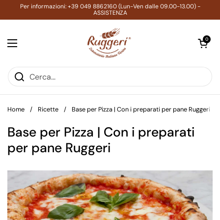
Passa ai contenuti
Per informazioni: +39 049 8862160 (Lun-Ven dalle 09.00-13.00) -
ASSISTENZA
Apri carrell
0
Apri menu
Home
/
Ricette
/
Base per Pizza | Con i preparati per pane Ruggeri
Base per Pizza | Con i preparati
per pane Ruggeri