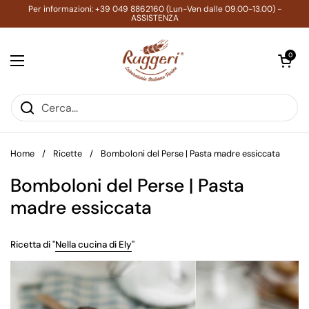
Passa ai contenuti
Per informazioni: +39 049 8862160 (Lun-Ven dalle 09.00-13.00) -
ASSISTENZA
Apri carrell
0
Apri menu
Home
/
Ricette
/
Bomboloni del Perse | Pasta madre essiccata
Bomboloni del Perse | Pasta
madre essiccata
Ricetta di "
Nella cucina di Ely
"