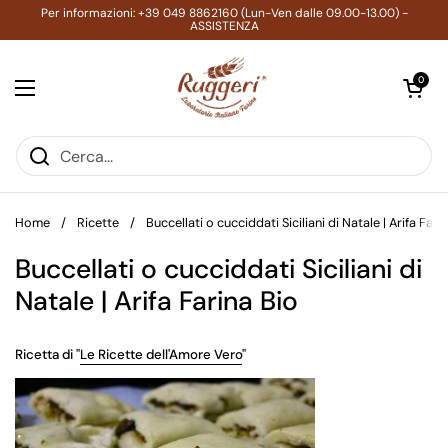
Passa ai contenuti
Per informazioni: +39 049 8862160 (Lun-Ven dalle 09.00-13.00) -
ASSISTENZA
Apri carrell
0
Apri menu
Home
/
Ricette
/
Buccellati o cucciddati Siciliani di Natale | Arifa Fari
Buccellati o cucciddati Siciliani di
Natale | Arifa Farina Bio
Ricetta di "
Le Ricette dell'Amore Vero
"