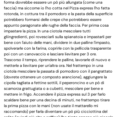
forma dovrebbe esssere un pò più allungata (come una
faccia) ma siccome io l'ho cotta nel Pizza express l'ho fatta
rotonda, in cottura tra il pomodoro e la pasta della superficie
potrebbero formarsi delle crepe che potrebbero essere
appunto paragonate alle rughe della faccia. Per prima cosa
impastare la pizza. In una ciotola mescolare tutti
gliingredienti, poi rovesciarli sulla spianatoia e impastarli per
bene con l'aiuto delle mani, dividere in due palline l'impasto,
spolverarle con la farina, coprirle con la pellicola trasparente
poi con un canovaccio e lasciare lievitare per 3 ore.
Trascorso il tempo, riprendere le palline, lavorarle di nuovo e
metterle a lievitare per un'altra ora. Nel frattempo in una
ciotola mescolare la passata di pomodoro con il pangrattato
(dovrete ottenere un composto arancione), aggiungere la
cipolla tagliata a fettine sottili, il peperoncino e un pò di
scamorza grattugiata o a cubetti, mescolare per bene e
mettere in frigo. Accendere il pizza express sul 3 per farlo
scaldare bene per una decina di minuti, ne frattempo tirare
la prima pizza con le mani (non usate il mattarello mi
raccomando) per farla diventare un pò più cicciottina del