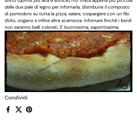
solito (quindi più alta e soffice) l'ho tirata appena più piccola
delle due pale di legno per infornarla, distribuire il composto
di pomodoro su tutta la pizza, salare, cospargere con un filo
d'olio, origano e infine altra scamorza, infornare finchè i bordi
non saranno belli colorati. E' buonissima, saporitissima.
Condividi
Facebook
X (Twitter)
Pinterest