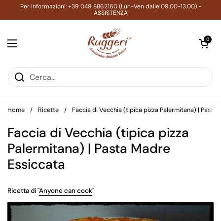
Passa ai contenuti
Per informazioni: +39 049 8862160 (Lun-Ven dalle 09.00-13.00) -
ASSISTENZA
Apri carrell
0
Apri menu
Home
/
Ricette
/
Faccia di Vecchia (tipica pizza Palermitana) | Pasta
Faccia di Vecchia (tipica pizza
Palermitana) | Pasta Madre
Essiccata
Ricetta di "
Anyone can cook
"