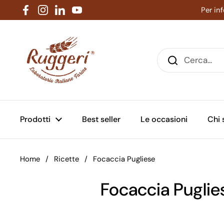
Passa ai contenuti
Per in
Facebook
Instagram
LinkedIn
YouTube
Prodotti
Best seller
Le occasioni
Chi
Home
/
Ricette
/
Focaccia Pugliese
Focaccia Puglie