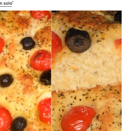
n solo
"