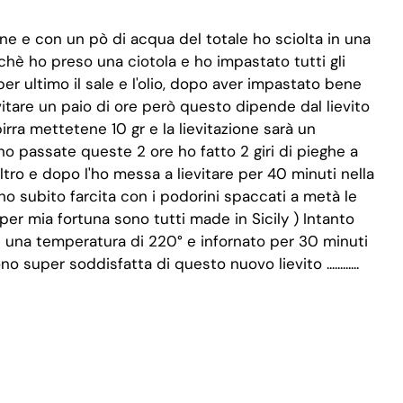
ne e con un pò di acqua del totale ho sciolta in una
odichè ho preso una ciotola e ho impastato tutti gli
r ultimo il sale e l'olio, dopo aver impastato bene
vitare un paio di ore però questo dipende dal lievito
irra mettetene 10 gr e la lievitazione sarà un
o passate queste 2 ore ho fatto 2 giri di pieghe a
altro e dopo l'ho messa a lievitare per 40 minuti nella
'ho subito farcita con i podorini spaccati a metà le
i per mia fortuna sono tutti made in Sicily ) Intanto
d una temperatura di 220° e infornato per 30 minuti
ono super soddisfatta di questo nuovo lievito ............