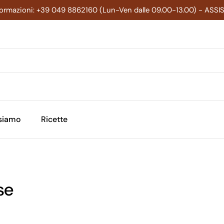
formazioni: +39 049 8862160 (Lun-Ven dalle 09.00-13.00) - ASS
 siamo
Ricette
se