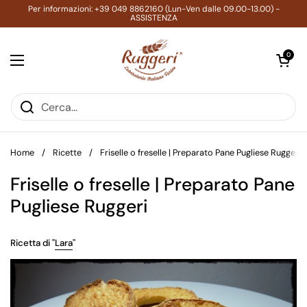
Passa ai contenuti
Per informazioni: +39 049 8862160 (Lun-Ven dalle 09.00-13.00) -
ASSISTENZA
Apri carrell
0
Apri menu
Home
/
Ricette
/
Friselle o freselle | Preparato Pane Pugliese Ruggeri
Friselle o freselle | Preparato Pane
Pugliese Ruggeri
Ricetta di "
Lara
"