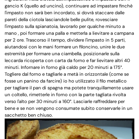
gancio K (quello ad uncino), continuare ad impastare finchè
l'impasto non sarà ben incordato, si dovrà staccare dalle
pareti della ciotola lasciandole belle pulite, rovesciare
l'impasto sulla spianatoia, lavorarlo per qualche minuto a
mano , poi formare una palla e metterla a lievitare a campana
per 2 ore. Trascorso il tempo, dividere l'impasto in 5 parti,
aiutandosi con le mani formare un filoncino, unire le due
estremità per formare una ciambella, posizionarle sulla
leccarda ricoperta con carta da forno e far lievitare altri 40
minuti. Infornare in forno già caldo per 20 minuti a 175°.
Togliere dal forno e tagliarle a metà in orizzontale (come se
fosse un panino da farcire) io ho utilizzato il filo metallico
per tagliare il pan di spagna ma potete tranquillamente usare
un coltello, rimetterle in forno con la parte tagliata rivolta
verso l'alto per 30 minuti a 160°. Lasciarle raffreddare per
bene e se non vengono consumate subito conservarle in un
sacchetto ben chiuso.