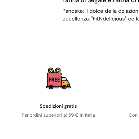
Farina di Segale e Farina di 
Pancake: il dolce della colazio
eccellenza. "FitNdelicious" ce l
Spedizioni gratis
Per ordini superiori ai 59 € in Italia
Con 