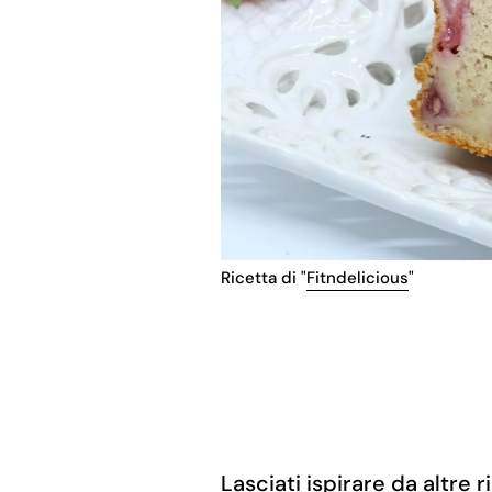
Ricetta di "
Fitndelicious
"
Lasciati ispirare da altre ri