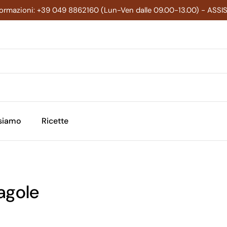
formazioni: +39 049 8862160 (Lun-Ven dalle 09.00-13.00) - ASS
 siamo
Ricette
agole