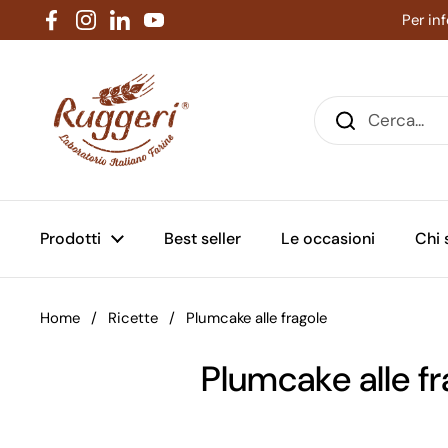
Passa ai contenuti
Per in
Facebook
Instagram
LinkedIn
YouTube
Prodotti
Best seller
Le occasioni
Chi
Home
/
Ricette
/
Plumcake alle fragole
Plumcake alle fr