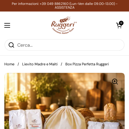
Passa ai contenuti
Per informazioni: +39 049 8862160 (Lun-Ven dalle 09.00-13.00) -
ASSISTENZA
Apri carrell
0
Apri menu
Home
/
Lievito Madre e Malti
/
Box Pizza Perfetta Ruggeri