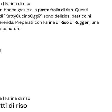
in bocca grazie alla p
asta frolla di riso
. Questi
a di "KettyCucinoOggi?" sono
deliziosi pasticcini
merenda. Preparati con
Farina di Riso di Ruggeri
, una
 o panature.
i
ti di riso