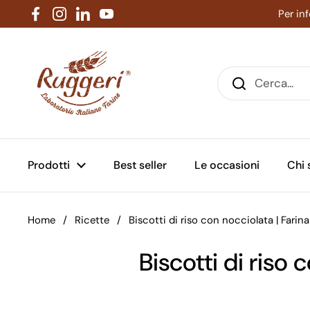
Passa ai contenuti
Per in
Facebook
Instagram
LinkedIn
YouTube
Prodotti
Best seller
Le occasioni
Chi
Home
/
Ricette
/
Biscotti di riso con nocciolata | Farina
Biscotti di riso 