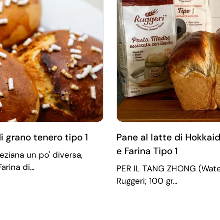
i grano tenero tipo 1
Pane al latte di Hokkai
e Farina Tipo 1
ziana un po' diversa,
rina di...
PER IL TANG ZHONG (Water R
Ruggeri; 100 gr...