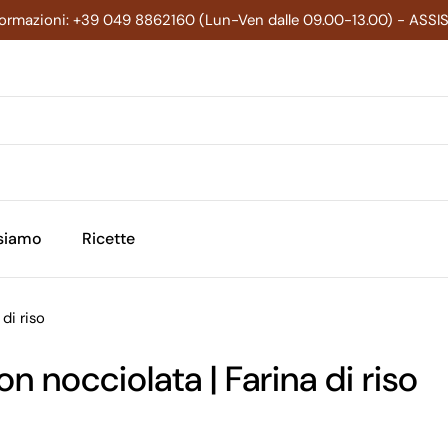
formazioni: +39 049 8862160 (Lun-Ven dalle 09.00-13.00) - ASS
 siamo
Ricette
 di riso
con nocciolata | Farina di riso