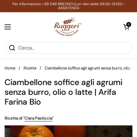
Passa ai contenuti
Per informazioni: +39 049 8862160 (Lun-Ven dalle 09.00-13.00) -
ASSISTENZA
Apri carrell
0
Apri menu
Home
/
Ricette
/
Ciambellone soffice agli agrumi senza burro, olio o la
Ciambellone soffice agli agrumi
senza burro, olio o latte | Arifa
Farina Bio
Ricetta di "
Clara Pasticcia
"