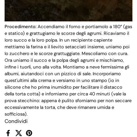
Procedimento:
Accendiamo il forno e portiamolo a 180° (gas
e statico) e grattugiamo le scorze degli agrumi. Ricaviamo il
loro succo e la loro polpa. In un recipiente capiente
mettiamo la farina e il lievito setacciati insieme, uniamo poi
lo zucchero e le scorze grattuggiate. Mescoliamo con cura.
Ora uniamo il succo e la polpa degli agrumi e mischiamo,
infine i tuorli, uno alla volta. Montiamo a neve fermissima gli
albumi, aiutandoci con un pizzico di sale. Incorporiamo
quest'ultimi alla crema e versiamo in uno stampo (io in
silicone che ho prima inumidito per facilitare il distacco
della torta cotta) e inforniamo per circa 40 minuti (vale la
prova stecchino: appena è pulito sforniamo per non seccare
eccessivamente la torta, che deve rimanere umida e
sofficiosa).
Condividi
Facebook
X (Twitter)
Pinterest