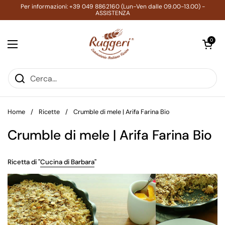
Passa ai contenuti
Per informazioni: +39 049 8862160 (Lun-Ven dalle 09.00-13.00) -
ASSISTENZA
Apri carrell
0
Apri menu
Home
/
Ricette
/
Crumble di mele | Arifa Farina Bio
Crumble di mele | Arifa Farina Bio
Ricetta di "
Cucina di Barbara
"