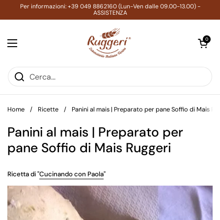
Passa ai contenuti
Per informazioni: +39 049 8862160 (Lun-Ven dalle 09.00-13.00) -
ASSISTENZA
Apri carrell
0
Apri menu
Home
/
Ricette
/
Panini al mais | Preparato per pane Soffio di Mais Ru
Panini al mais | Preparato per
pane Soffio di Mais Ruggeri
Ricetta di "
Cucinando con Paola
"