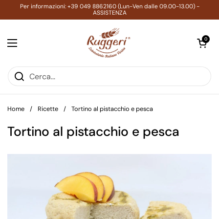
Passa ai contenuti
Per informazioni: +39 049 8862160 (Lun-Ven dalle 09.00-13.00) -
ASSISTENZA
Apri carrell
0
Apri menu
Home
/
Ricette
/
Tortino al pistacchio e pesca
Tortino al pistacchio e pesca