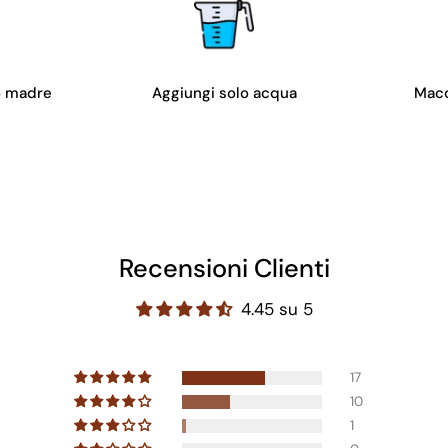
o madre
Aggiungi solo acqua
Macc
Recensioni Clienti
4.45 su 5
17
10
1