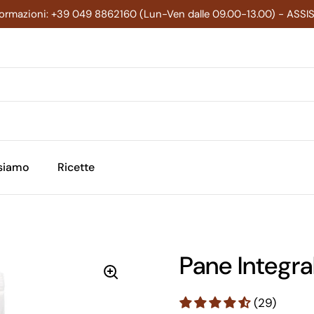
formazioni: +39 049 8862160 (Lun-Ven dalle 09.00-13.00) - ASS
 siamo
Ricette
Pane Integra
(29)