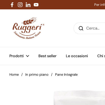
Passa ai contenuti
Per in
Facebook
Instagram
LinkedIn
YouTube
Prodotti
Best seller
Le occasioni
Chi
Home
/
In primo piano
/
Pane Integrale