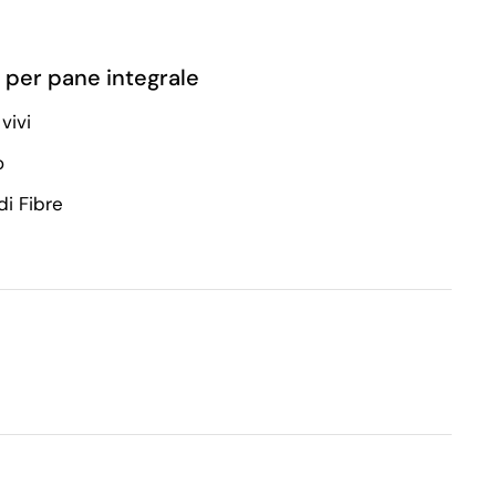
per pane integrale
vivi
o
i Fibre