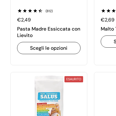
(812)
€2,49
€2,69
Pasta Madre Essiccata con
Malto 
Lievito
S
Scegli le opzioni
ESAURITO