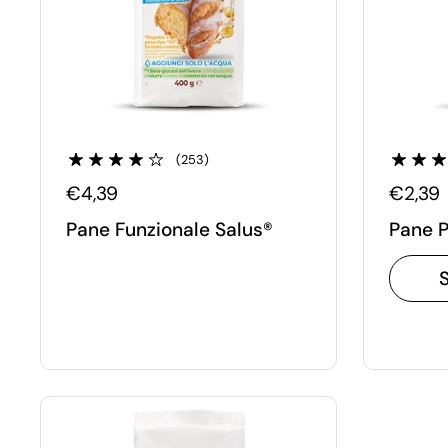
(253)
€4,39
€2,39
Pane Funzionale Salus®
Pane P
S