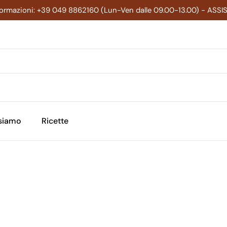
formazioni: +39 049 8862160 (Lun-Ven dalle 09.00-13.00) - ASS
 siamo
Ricette