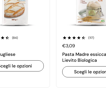
(84)
(117)
€3,09
ugliese
Pasta Madre essicc
Lievito Biologica
cegli le opzioni
Scegli le opzio