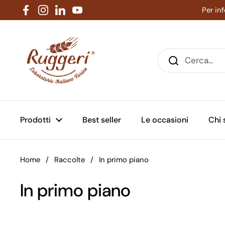
Passa ai contenuti
Per in
Facebook
Instagram
LinkedIn
YouTube
Prodotti
Best seller
Le occasioni
Chi
Home
/
Raccolte
/
In primo piano
In primo piano