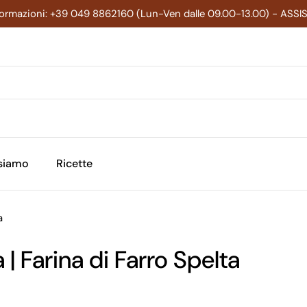
formazioni: +39 049 8862160 (Lun-Ven dalle 09.00-13.00) - ASS
 siamo
Ricette
a
 | Farina di Farro Spelta