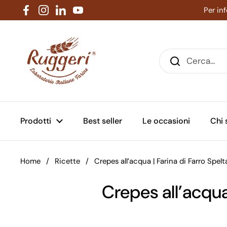
Passa ai contenuti
Per in
Facebook
Instagram
LinkedIn
YouTube
Prodotti
Best seller
Le occasioni
Chi
Home
/
Ricette
/
Crepes all’acqua | Farina di Farro Spelt
Crepes all’acqua