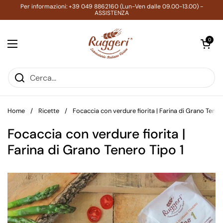
Passa ai contenuti
Per informazioni: +39 049 8862160 (Lun-Ven dalle 09.00-13.00) -
ASSISTENZA
Apri carrell
0
Apri menu
Home
/
Ricette
/
Focaccia con verdure fiorita | Farina di Grano Tener
Focaccia con verdure fiorita |
Farina di Grano Tenero Tipo 1